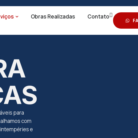
viços
Obras Realizadas
Contato
F
RA
CAS
áveis para
abalhamos com
s intempéries e