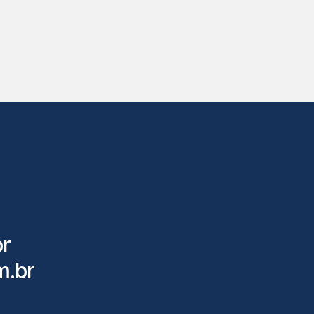
8
r
m.br