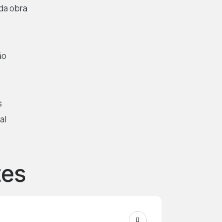
da obra
ão
s
al
tes