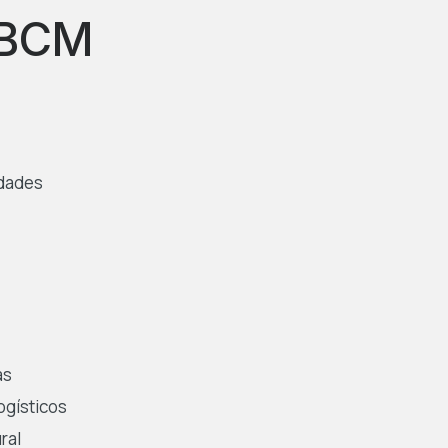
a BCM
idades
as
ogísticos
ral