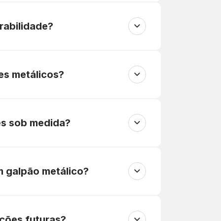
rabilidade?
es metálicos?
es sob medida?
m galpão metálico?
ções futuras?